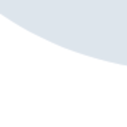
praxisnahen Kursen, Workshops und
individuellen Beratungen fördern wir
lebenslanges Lernen und unterstützen den
Erwerb neuer Kompetenzen. Unser Ziel ist es,
Bildung zugänglich zu machen, berufliche
Chancen zu verbessern und die persönliche
Entfaltung zu stärken – stets bedarfsorientiert
und auf die Bedürfnisse der Teilnehmenden
abgestimmt.
Zum Bereich