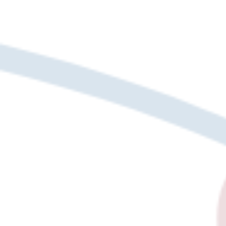
Jugendsozialarbeit
Unser Bereich „Jugendsozialarbeit“ unterstützt
Heranwachsende in schwierigen
Lebenssituationen und fördert ihre persönliche
und soziale Entwicklung. Mit Angeboten direkt
in Schulen, Jugendzentren und im Sozialraum
bieten wir individuelle Beratung, Begleitung
und Hilfe zur Selbsthilfe. Unser Ziel ist es,
Jugendliche zu stärken, Perspektiven
aufzuzeigen und ihre Teilhabe am