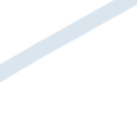
Stationäre Jugendhilfe
Unser Bereich „Stationäre Hilfen“ bietet
Kindern, Jugendlichen und Familien
umfassende Unterstützung in schwierigen
Lebenslagen. In unseren Einrichtungen
fördern wir eine sichere, stabile Umgebung
und arbeiten gemeinsam an individuellen
Lösungswegen. Mit professioneller Betreuung
und einem bedarfsorientierten Ansatz
begleiten wir die Betroffenen auf ihrem Weg
zu einem selbstbestimmten Leben.
Zum Bereich