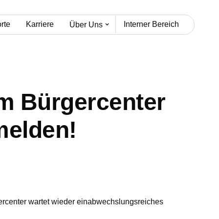
rte
Karriere
Interner Bereich
Über Uns
m Bürgercenter
melden!
ercenter wartet wieder einabwechslungsreiches