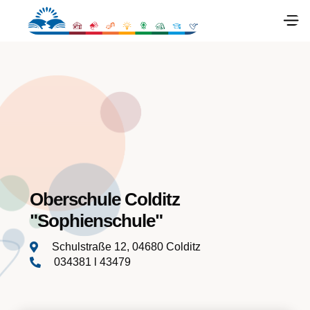
Oberschule Colditz
"Sophienschule"
Schulstraße 12, 04680 Colditz

034381 l 43479
