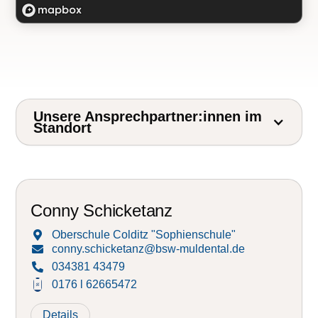
Unsere Ansprechpartner:innen im
Standort
Conny Schicketanz
Oberschule Colditz "Sophienschule"

conny.schicketanz@bsw-muldental.de

034381 43479

0176 l 62665472
Details